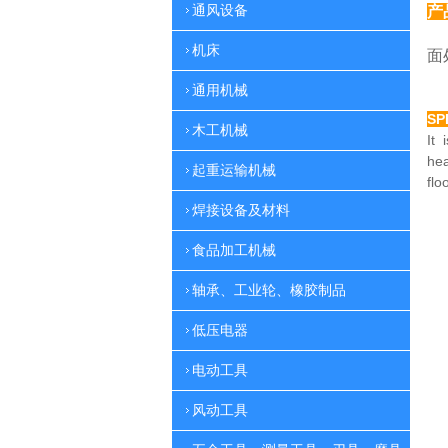
通风设备
产
特
机床
面
通用机械
SP
木工机械
It 
he
起重运输机械
flo
焊接设备及材料
食品加工机械
轴承、工业轮、橡胶制品
低压电器
电动工具
风动工具