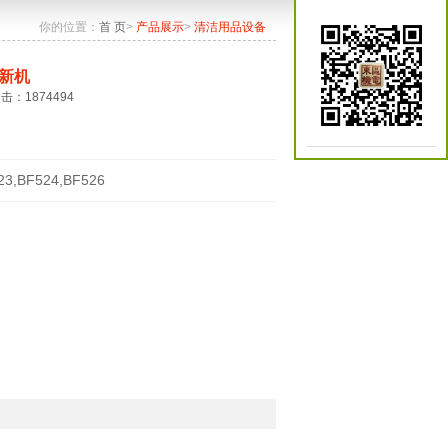
你的位置：
首 页
>
产品展示
>
清洁用品设备
新机
点击：1874494
23,BF524,BF526