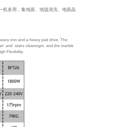
一机多用，集地面、地毯清洗、地面晶
eavy iron and a heavy pad drive. The
et and stairs cleaningm, and the marble
high
Flexibility.