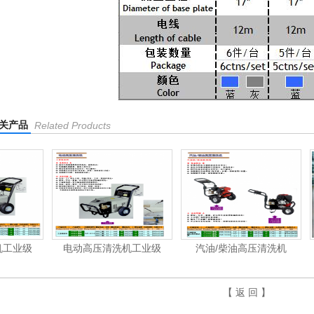
关产品
Related Products
电动高压清洗机工业级
汽油/柴油高压清洗机
洁霸-洗地
【 返 回 】