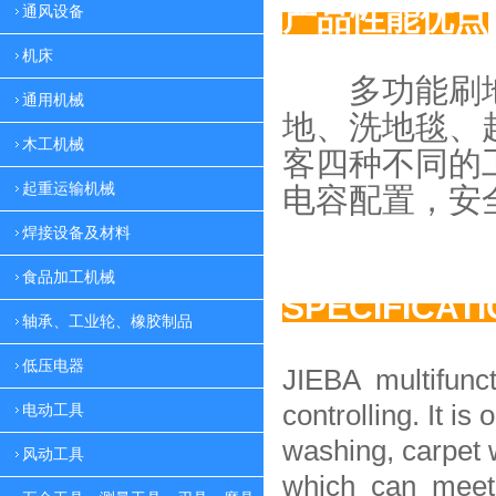
产品性能优点
通风设备
机床
多功能刷地
通用机械
地、
洗地毯、
木工机械
客四种
不同的
起重运输机械
电容配置，
安
焊接设备及材料
食品加工机械
SPECIFICAT
轴承、工业轮、橡胶制品
低压电器
JIEBA multifunc
controlling. It is 
电动工具
washing, carpet 
风动工具
which can meet 