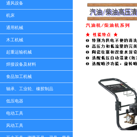
通风设备
机床
通用机械
木工机械
起重运输机械
焊接设备及材料
食品加工机械
轴承、工业轮、橡胶制品
低压电器
电动工具
风动工具