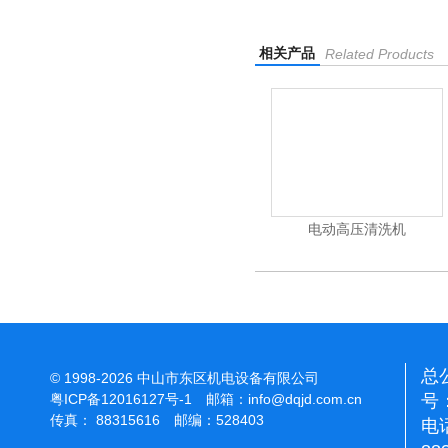
相关产品
Related Products
清洗机
吸尘机
电动高压清洗机
总
© 1998-2026 中山市东区机电设备有限公司
号：
粤ICP备12016127号-1
邮箱：
info@dqjd.com.cn
传真： 88315616 邮编：528403
电话