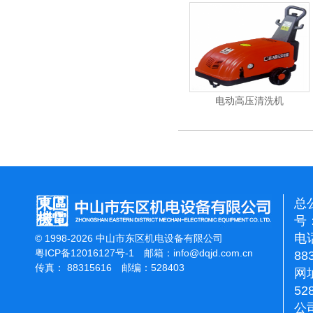
能刷地机
洁霸石面加重翻新机
电动高压清洗机
总
号：
电话
© 1998-2026 中山市东区机电设备有限公司
粤ICP备12016127号-1
邮箱：
info@dqjd.com.cn
88
传真： 88315616 邮编：528403
网址
52
公