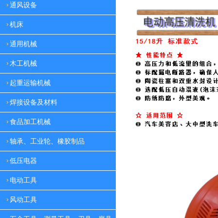
通风设备
机床
通用机械
木工机械
起重运输机械
焊接设备及材料
食品加工机械
轴承、工业轮、橡胶制品
低压电器
电动工具
风动工具