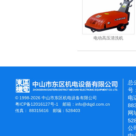
洁霸石面加重翻新机
电动高压清洗机
总
号：
电话
© 1998-2026 中山市东区机电设备有限公司
粤ICP备12016127号-1
邮箱：
info@dqjd.com.cn
88
传真： 88315616 邮编：528403
网址
52
公
中