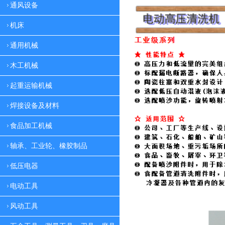
通风设备
机床
通用机械
木工机械
起重运输机械
焊接设备及材料
食品加工机械
轴承、工业轮、橡胶制品
低压电器
电动工具
风动工具