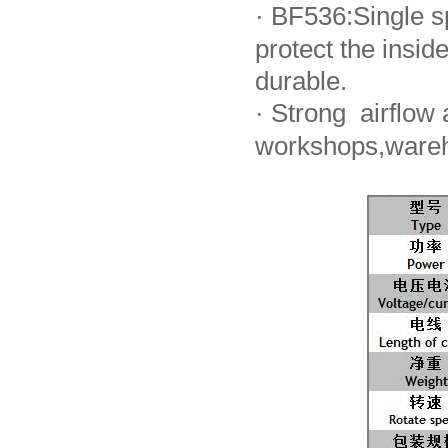
·
BF536:Single sp
protect the ins
durable.
·
Strong airflow a
workshops,wareh