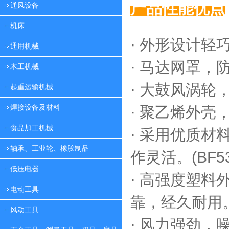
产品性能优点
通风设备
机床
· 外形设计轻
通用机械
·
马达网罩，
木工机械
·
大鼓风涡轮，
起重运输机械
焊接设备及材料
·
聚乙烯外壳，
食品加工机械
·
采用优质材料
轴承、工业轮、橡胶制品
作灵活。(BF53
低压电器
·
高强度塑料外
电动工具
靠，
经久耐用。(
风动工具
·
风力强劲，噪