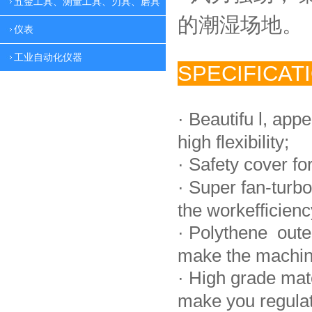
五金工具、测量工具、刃具、磨具
的潮湿场地。
仪表
工业自动化仪器
SPECIFICAT
·
Beautifu l, app
high flexibility;
·
Safety cover fo
·
Super fan-turbo
the workefficienc
·
Polythene oute
make the machin
·
High grade mat
make you regulate