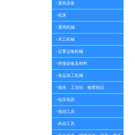
通风设备
机床
通用机械
木工机械
起重运输机械
焊接设备及材料
食品加工机械
轴承、工业轮、橡胶制品
低压电器
电动工具
风动工具