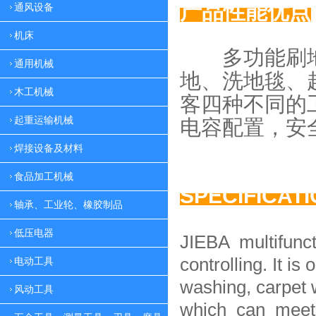
产品性能优点
通风设备
机床
多功能刷地
通用机械
地、
洗地毯、
木工机械
客四种
不同的
起重运输机械
电容配置，
安
焊接设备及材料
食品加工机械
SPECIFICAT
轴承、工业轮、橡胶制品
低压电器
JIEBA multifunc
controlling. It is 
电动工具
washing, carpet 
风动工具
which can meet 