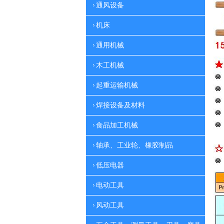
通风设备
机床
通用机械
木工机械
起重运输机械
焊接设备及材料
食品加工机械
轴承、工业轮、橡胶制品
低压电器
电动工具
风动工具