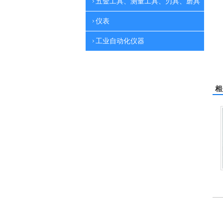
五金工具、测量工具、刃具、磨具
仪表
工业自动化仪器
相
刷地机
电动高压清洗机
吸尘机