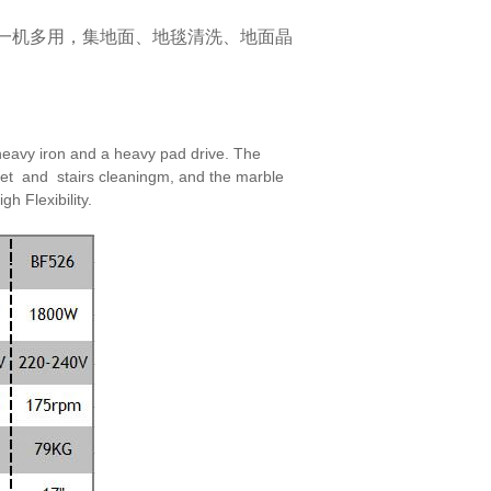
一机多用，集地面、地毯清洗、地面晶
eavy iron and a heavy pad drive. The
et and stairs cleaningm, and the marble
high
Flexibility.