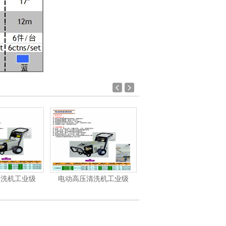
清洗机工业级
汽油/柴油高压清洗机
洁霸-洗地机、洗地车系