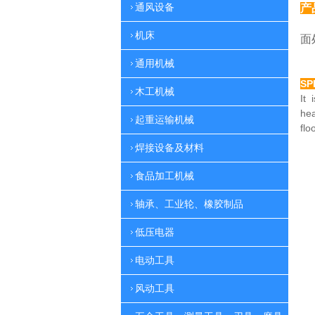
通风设备
产
特
机床
面
通用机械
SP
木工机械
It 
he
起重运输机械
flo
焊接设备及材料
食品加工机械
轴承、工业轮、橡胶制品
低压电器
电动工具
风动工具