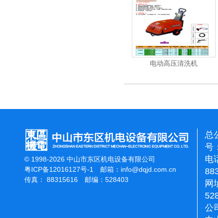
吸尘机
电动高压清洗机
电动高压
总
号：
电话
© 1998-2026 中山市东区机电设备有限公司
粤ICP备12016127号-1
邮箱：
info@dqjd.com.cn
88
传真： 88315616 邮编：528403
网址
52
公