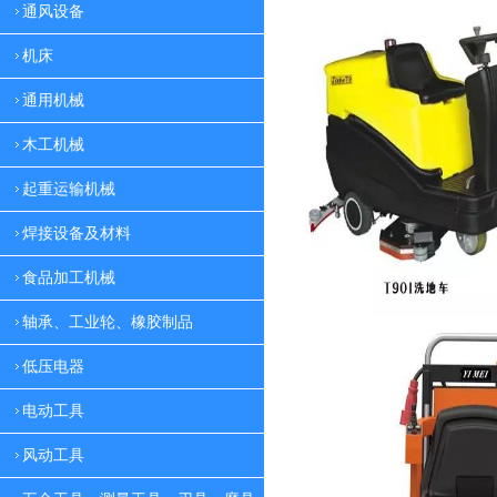
通风设备
机床
通用机械
木工机械
起重运输机械
焊接设备及材料
食品加工机械
轴承、工业轮、橡胶制品
低压电器
电动工具
风动工具