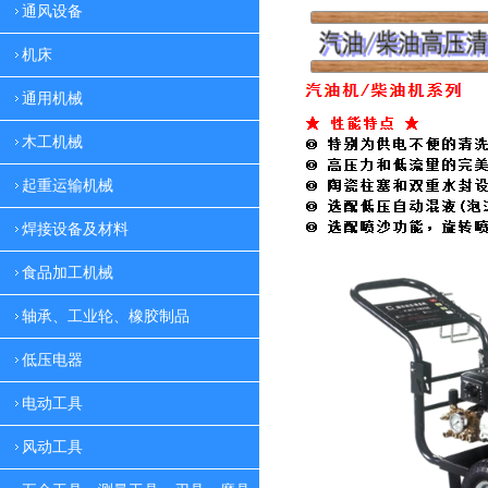
通风设备
机床
通用机械
木工机械
起重运输机械
焊接设备及材料
食品加工机械
轴承、工业轮、橡胶制品
低压电器
电动工具
风动工具