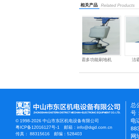
相关产品
Related Products
力吹干机
洁霸多功能刷地机
洁霸石面加重翻新机
总
号：
电话
© 1998-2026 中山市东区机电设备有限公司
粤ICP备12016127号-1
邮箱：
info@dqjd.com.cn
88
传真： 88315616 邮编：528403
网址