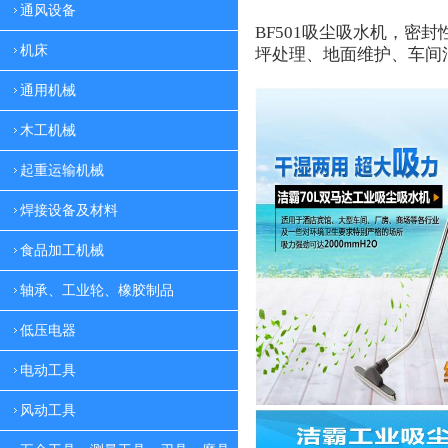
通风设备
BF501
吸尘吸水机，密封
机床
坪处理、地面维护、车间
通用机械
木工机械
起重运输机械
焊接设备及材料
食品加工机械
轴承、工业轮、橡胶制品
低压电器
电动工具
风动工具