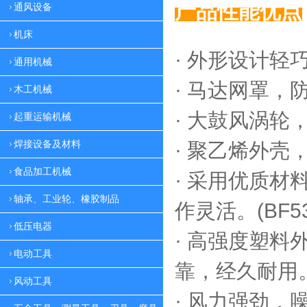
产品性能优点
通风设备
机床
· 外形设计轻
通用机械
·
马达网罩，
木工机械
·
大鼓风涡轮，
起重运输机械
焊接设备及材料
·
聚乙烯外壳，
食品加工机械
·
采用优质材料
轴承、工业轮、橡胶制品
作灵活。(BF53
低压电器
·
高强度塑料外
电动工具
靠，
经久耐用。(
风动工具
·
风力强劲，噪