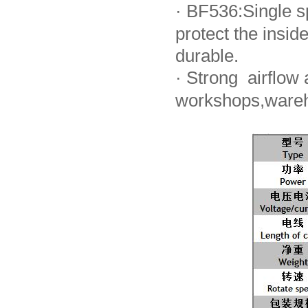
·
BF536:Single sp
protect the ins
durable.
·
Strong airflow a
workshops,wareh