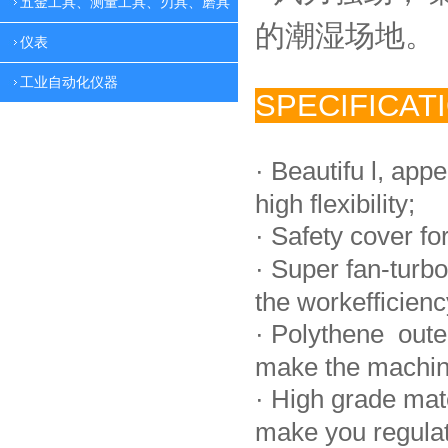
五金工具、测量工具、刃具、磨具
的潮湿场地。
仪表
工业自动化仪器
SPECIFICAT
·
Beautifu l, app
high flexibility;
·
Safety cover fo
·
Super fan-turbo
the workefficienc
·
Polythene oute
make the machin
·
High grade mat
make you regulate