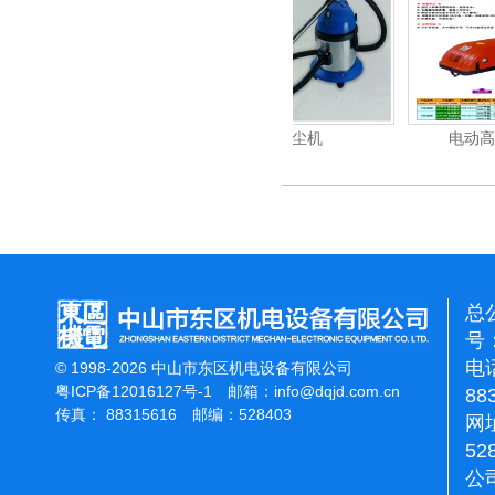
清洗机
吸尘机
电动高压清洗机
总
号：
电话
© 1998-2026 中山市东区机电设备有限公司
粤ICP备12016127号-1
邮箱：
info@dqjd.com.cn
88
传真： 88315616 邮编：528403
网址
52
公