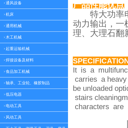
产品性能优点
通风设备
特大功率电
机床
动力
输出，一
通用机械
理、大理
石翻
木工机械
起重运输机械
SPECIFICATIO
焊接设备及材料
It is a multifun
食品加工机械
carries a heavy 
轴承、工业轮、橡胶制品
be unloaded option
低压电器
stairs cleaningm
characters are 
电动工具
风动工具