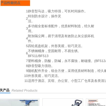
产品性能优点
1
静音型马达，吸力特强，可长时间操作。
特别防水设计，操作灵
2
活。
多功能全套标准配件，优质材料制造，经久耐
3
用。
附加隔尘网，易于清理及有效防止灰尘损坏机
4
件。
5
四轮底盘机架，外形美观，轻巧灵活。
不锈钢桶身，坚固耐用，不易生锈。
6
BF511/BF513
7
塑料桶身，防酸，防碱，永不腐蚀，耐碰撞。(BF512A
8
静音型吸力强劲。
9
随机配件齐全，组合方便，采用优质材料制造，经久
10
外形美观，轻巧灵活。
11
适用于酒店、宾馆、办公室、小型工厂仓库及各类清
关产品
Related Products