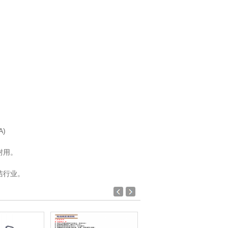
)
耐用。
洁行业。