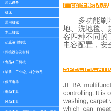
产品性能优点
通风设备
机床
多功能刷地
通用机械
地、
洗地毯、
木工机械
客四种
不同的
起重运输机械
电容配置，
安
焊接设备及材料
食品加工机械
SPECIFICAT
轴承、工业轮、橡胶制品
低压电器
JIEBA multifunc
controlling. It is 
电动工具
washing, carpet 
风动工具
which can meet 