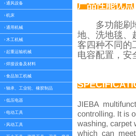
产品性能优点
通风设备
机床
多功能刷地
通用机械
地、
洗地毯、
木工机械
客四种
不同的
起重运输机械
电容配置，
安
焊接设备及材料
食品加工机械
SPECIFICAT
轴承、工业轮、橡胶制品
低压电器
JIEBA multifunc
controlling. It is 
电动工具
washing, carpet 
风动工具
which can meet 