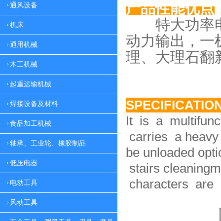
产品性能优点
通风设备
特大功率电
机床
动力
输出，一
通用机械
理、大理
石翻
木工机械
起重运输机械
SPECIFICATIO
焊接设备及材料
It is a multifun
食品加工机械
carries a heavy 
轴承、工业轮、橡胶制品
be unloaded option
低压电器
stairs cleaningm
characters are 
电动工具
风动工具