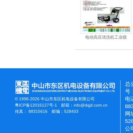
电动高压清洗机
电动高压清洗机工业级
电动
总
号：
电话
© 1998-2026 中山市东区机电设备有限公司
粤ICP备12016127号-1
邮箱：
info@dqjd.com.cn
88
传真： 88315616 邮编：528403
网址
52
公