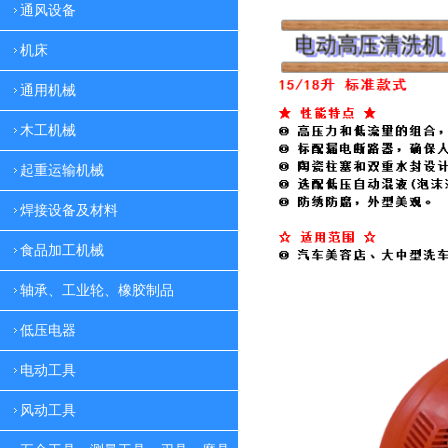
通风设备
机床
通用机械
木工机械
起重运输机械
焊接设备及材料
食品加工机械
轴承、工业轮、橡胶制品
低压电器
电动工具
风动工具