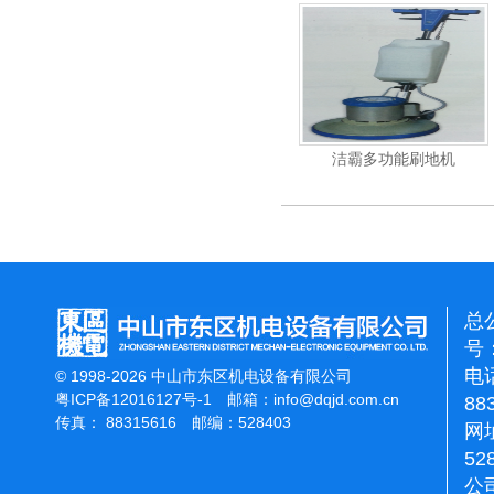
杰霸-强力吹干机
洁霸多功能刷地机
总
号：
电话
© 1998-2026 中山市东区机电设备有限公司
粤ICP备12016127号-1
邮箱：
info@dqjd.com.cn
88
传真： 88315616 邮编：528403
网址
52
公