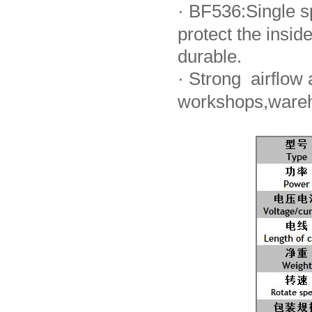
·
BF536:Single sp
protect the ins
durable.
·
Strong airflow a
workshops,wareh