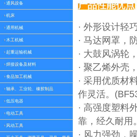
产品性能优点
通风设备
机床
· 外形设计轻
通用机械
·
马达网罩，
木工机械
·
大鼓风涡轮，
起重运输机械
焊接设备及材料
·
聚乙烯外壳，
食品加工机械
·
采用优质材料
轴承、工业轮、橡胶制品
作灵活。(BF53
低压电器
·
高强度塑料外
电动工具
靠，
经久耐用。(
风动工具
·
风力强劲，噪