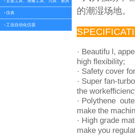
五金工具、测量工具、刃具、磨具
的潮湿场地。
仪表
工业自动化仪器
SPECIFICAT
·
Beautifu l, app
high flexibility;
·
Safety cover fo
·
Super fan-turbo
the workefficienc
·
Polythene oute
make the machin
·
High grade mat
make you regulate