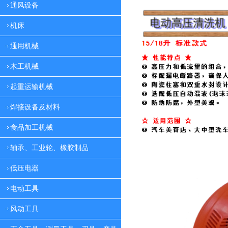
通风设备
机床
通用机械
木工机械
起重运输机械
焊接设备及材料
食品加工机械
轴承、工业轮、橡胶制品
低压电器
电动工具
风动工具