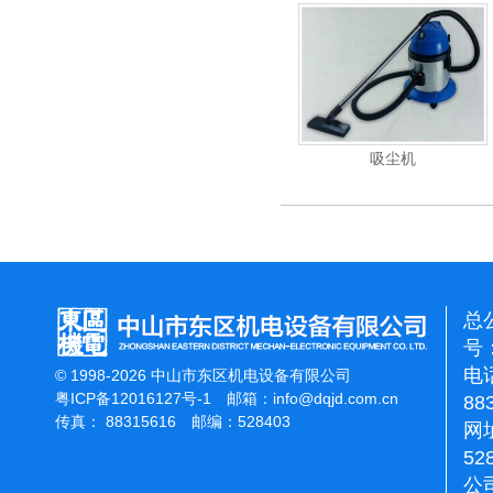
重翻新机
电动高压清洗机
吸尘机
总
号：
电话
© 1998-2026 中山市东区机电设备有限公司
粤ICP备12016127号-1
邮箱：
info@dqjd.com.cn
88
传真： 88315616 邮编：528403
网址
52
公