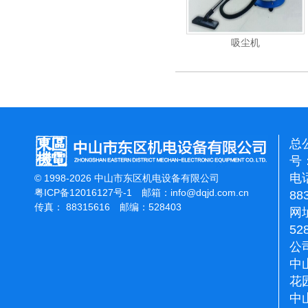
机
洁霸石面加重翻新机
吸尘机
总
号：
电话
© 1998-2026 中山市东区机电设备有限公司
粤ICP备12016127号-1
邮箱：
info@dqjd.com.cn
88
传真： 88315616 邮编：528403
网址
52
公
中
花
中