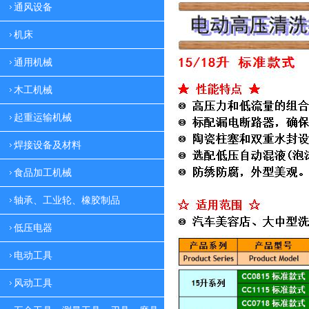
通风设备
机床
通用机械
木工机械
起重运输机械
焊接设备及材料
食品加工机械
轴承、工业轮、橡胶制品
低压电器
电动工具
风动工具