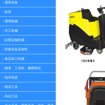
通风设备
机床
通用机械
木工机械
起重运输机械
焊接设备及材料
食品加工机械
轴承、工业轮、橡胶制品
低压电器
电动工具
风动工具