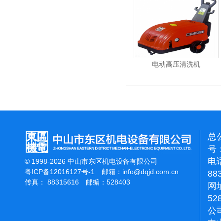
洁霸石面加重翻新机
电动高压清洗机
总
号：
电话
© 1998-2026 中山市东区机电设备有限公司
粤ICP备12016127号-1
邮箱：
info@dqjd.com.cn
88
传真： 88315616 邮编：528403
网址
52
公