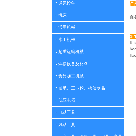
通风设备
产
特
机床
面
通用机械
SP
木工机械
It 
he
起重运输机械
flo
焊接设备及材料
食品加工机械
轴承、工业轮、橡胶制品
低压电器
电动工具
风动工具