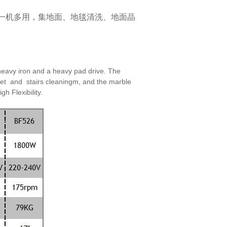
一机多用，集地面、地毯清洗、地面晶
eavy iron and a heavy pad drive. The
et and stairs cleaningm, and the marble
high
Flexibility.