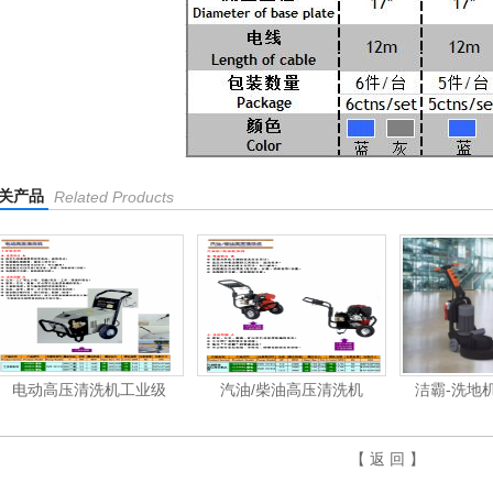
关产品
Related Products
清洗机工业级
汽油/柴油高压清洗机
洁霸-洗地机、洗地车
【 返 回 】