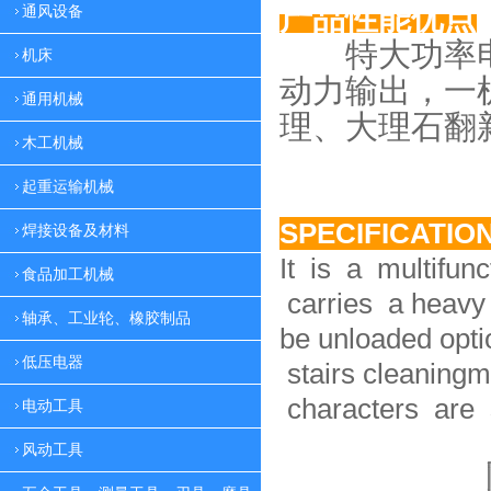
产品性能优点
通风设备
特大功率电
机床
动力
输出，一
通用机械
理、大理
石翻
木工机械
起重运输机械
SPECIFICATIO
焊接设备及材料
It is a multifun
食品加工机械
carries a heavy 
轴承、工业轮、橡胶制品
be unloaded option
低压电器
stairs cleaningm
characters are 
电动工具
风动工具