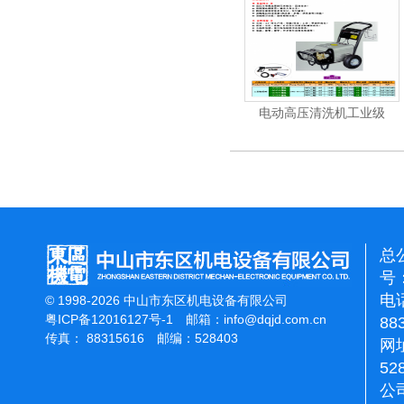
机
电动高压清洗机
电动高压清洗机工业级
总
号：
电话
© 1998-2026 中山市东区机电设备有限公司
粤ICP备12016127号-1
邮箱：
info@dqjd.com.cn
88
传真： 88315616 邮编：528403
网址
52
公