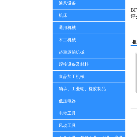
通风设备
BF
机床
坪
通用机械
木工机械
相
起重运输机械
焊接设备及材料
食品加工机械
轴承、工业轮、橡胶制品
吹干机
洁霸多功能刷地机
洁霸石面加重翻新机
低压电器
电动工具
风动工具