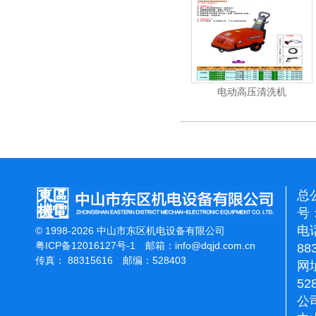
清洗机
吸尘机
电动高压清洗机
总
号：
电话
© 1998-2026 中山市东区机电设备有限公司
粤ICP备12016127号-1
邮箱：
info@dqjd.com.cn
88
传真： 88315616 邮编：528403
网址
52
公