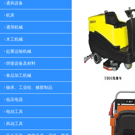
通风设备
机床
通用机械
木工机械
起重运输机械
焊接设备及材料
食品加工机械
轴承、工业轮、橡胶制品
低压电器
电动工具
风动工具