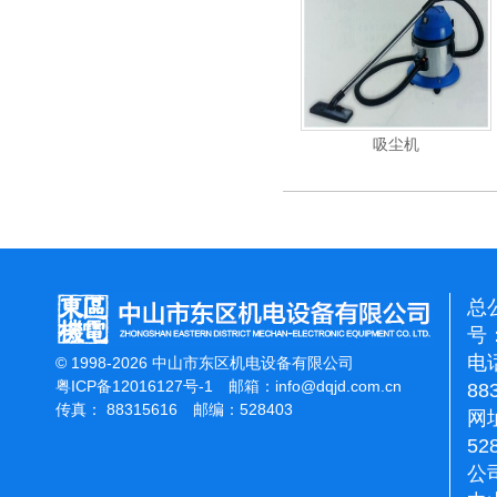
重翻新机
电动高压清洗机
吸尘机
总
号：
电话
© 1998-2026 中山市东区机电设备有限公司
粤ICP备12016127号-1
邮箱：
info@dqjd.com.cn
88
传真： 88315616 邮编：528403
网址
52
公