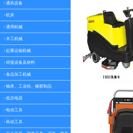
通风设备
机床
通用机械
木工机械
起重运输机械
焊接设备及材料
食品加工机械
轴承、工业轮、橡胶制品
低压电器
电动工具
风动工具