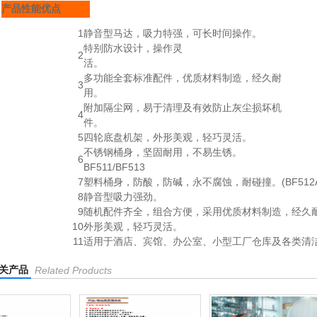
产品性能优点
1
静音型马达，吸力特强，可长时间操作。
特别防水设计，操作灵
2
活。
多功能全套标准配件，优质材料制造，经久耐
3
用。
附加隔尘网，易于清理及有效防止灰尘损坏机
4
件。
5
四轮底盘机架，外形美观，轻巧灵活。
不锈钢桶身，坚固耐用，不易生锈。
6
BF511/BF513
7
塑料桶身，防酸，防碱，永不腐蚀，耐碰撞。(BF512A
8
静音型吸力强劲。
9
随机配件齐全，组合方便，采用优质材料制造，经久
10
外形美观，轻巧灵活。
11
适用于酒店、宾馆、办公室、小型工厂仓库及各类清
关产品
Related Products