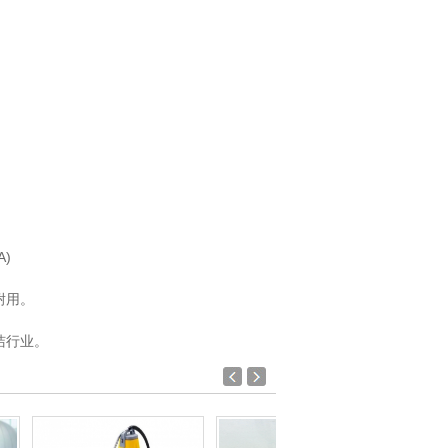
)
耐用。
洁行业。