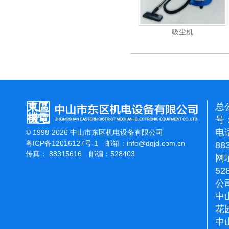
能刷地机
洁霸石面加重翻新机
吸尘机
总
号：
电话
© 1998-2026 中山市东区机电设备有限公司
粤ICP备12016127号-1
邮箱：
info@dqjd.com.cn
88
传真： 88315616 邮编：528403
网址
52
公
中
花
中