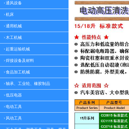
通风设备
机床
通用机械
木工机械
起重运输机械
焊接设备及材料
食品加工机械
轴承、工业轮、橡胶制品
低压电器
电动工具
风动工具