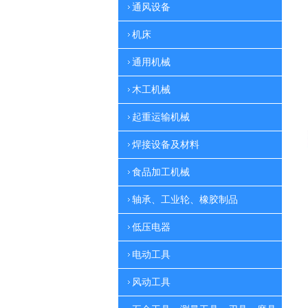
通风设备
机床
通用机械
木工机械
起重运输机械
焊接设备及材料
食品加工机械
轴承、工业轮、橡胶制品
低压电器
电动工具
风动工具