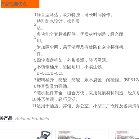
产品性能优点
1
静音型马达，吸力特强，可长时间操作。
特别防水设计，操作灵
2
活。
多功能全套标准配件，优质材料制造，经久耐
3
用。
附加隔尘网，易于清理及有效防止灰尘损坏机
4
件。
5
四轮底盘机架，外形美观，轻巧灵活。
不锈钢桶身，坚固耐用，不易生锈。
6
BF511/BF513
7
塑料桶身，防酸，防碱，永不腐蚀，耐碰撞。(BF512A
8
静音型吸力强劲。
9
随机配件齐全，组合方便，采用优质材料制造，经久
10
外形美观，轻巧灵活。
11
适用于酒店、宾馆、办公室、小型工厂仓库及各类清
关产品
Related Products