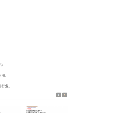
)
耐用。
洁行业。