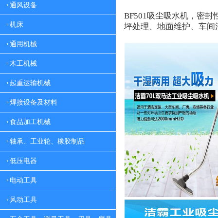
通风设备
BF501
吸尘吸水机，密封
机床
坪处理、地面维护、车间
通用机械
木工机械
起重运输机械
焊接设备及材料
食品加工机械
轴承、工业轮、橡胶制品
低压电器
电动工具
风动工具