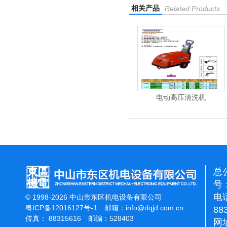
相关产品
Related Products
清洗机
吸尘机
电动高压清洗机
总
号：
电话
© 1998-2026 中山市东区机电设备有限公司
粤ICP备12016127号-1
邮箱：
info@dqjd.com.cn
88
传真： 88315616 邮编：528403
网址