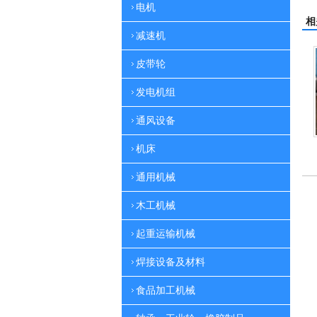
电机
相
减速机
皮带轮
发电机组
通风设备
广众空压机
广众螺杆机系列一
广众螺杆机系列
机床
通用机械
木工机械
起重运输机械
焊接设备及材料
食品加工机械